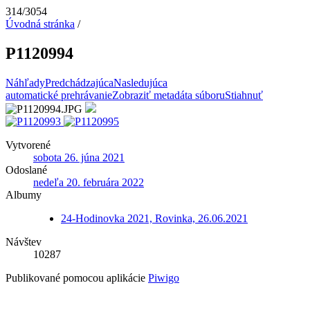
314/3054
Úvodná stránka
/
P1120994
Náhľady
Predchádzajúca
Nasledujúca
automatické prehrávanie
Zobraziť metadáta súboru
Stiahnuť
Vytvorené
sobota 26. júna 2021
Odoslané
nedeľa 20. februára 2022
Albumy
24-Hodinovka 2021, Rovinka, 26.06.2021
Návštev
10287
Publikované pomocou aplikácie
Piwigo