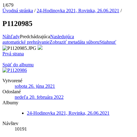
1/679
Úvodná stránka
/
24-Hodinovka 2021, Rovinka, 26.06.2021
/
P1120985
Náhľady
Predchádzajúca
Nasledujúca
automatické prehrávanie
Zobraziť metadáta súboru
Stiahnuť
Prvá strana
Späť do albumu
Vytvorené
sobota 26. júna 2021
Odoslané
nedeľa 20. februára 2022
Albumy
24-Hodinovka 2021, Rovinka, 26.06.2021
Návštev
10191