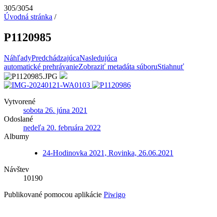
305/3054
Úvodná stránka
/
P1120985
Náhľady
Predchádzajúca
Nasledujúca
automatické prehrávanie
Zobraziť metadáta súboru
Stiahnuť
Vytvorené
sobota 26. júna 2021
Odoslané
nedeľa 20. februára 2022
Albumy
24-Hodinovka 2021, Rovinka, 26.06.2021
Návštev
10190
Publikované pomocou aplikácie
Piwigo