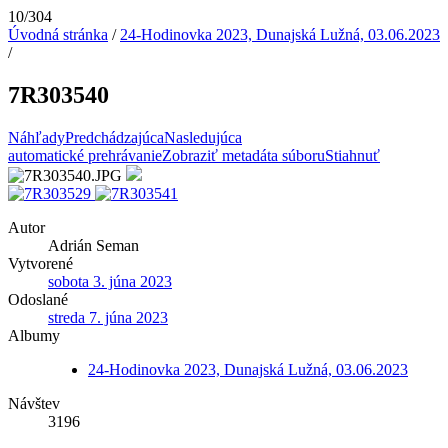
10/304
Úvodná stránka
/
24-Hodinovka 2023, Dunajská Lužná, 03.06.2023
/
7R303540
Náhľady
Predchádzajúca
Nasledujúca
automatické prehrávanie
Zobraziť metadáta súboru
Stiahnuť
Autor
Adrián Seman
Vytvorené
sobota 3. júna 2023
Odoslané
streda 7. júna 2023
Albumy
24-Hodinovka 2023, Dunajská Lužná, 03.06.2023
Návštev
3196