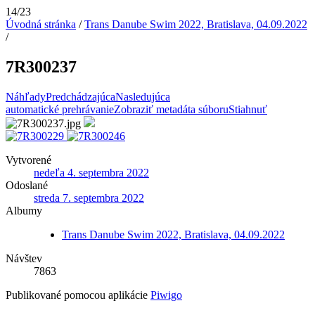
14/23
Úvodná stránka
/
Trans Danube Swim 2022, Bratislava, 04.09.2022
/
7R300237
Náhľady
Predchádzajúca
Nasledujúca
automatické prehrávanie
Zobraziť metadáta súboru
Stiahnuť
Vytvorené
nedeľa 4. septembra 2022
Odoslané
streda 7. septembra 2022
Albumy
Trans Danube Swim 2022, Bratislava, 04.09.2022
Návštev
7863
Publikované pomocou aplikácie
Piwigo