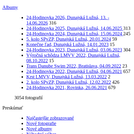
Albumy
24-Hodinovka 2026, Dunajská Lužná, 13. -
14.06.2026
316
24-Hodinovka 2025, Dunajská Lužná, 14.06.2025
313
24-Hodinovka 2024, Dunajská Lužná, 15.06.2024
245
5. kolo SPvZP, Dunajská Lužná, 20.01.2024
59
Konečne ľad, Dunajská Lužná, 14.01.2023
15
24-Hodinovka 2023, Dunajská Lužná, 03.06.2023
304
Výročná schôdza LMVV 2022, Dunajská Lužná,
08.10.2022
15
Trans Danube Swim 2022, Bratislava, 04.09.2022
23
24-Hodinovka 2022, Dunajská Lužná, 04.06.2021
657
Krst LMVV, Dunajská Lužná, 13.03.2022
2
2. kolo SPvZP, Dunajská Lužná, 12.02.2022
426
24-Hodinovka 2021, Rovinka, 26.06.2021
679
3054 fotografií
Preskúmať
Najčastejšie zobrazované
Nové fotografie
Nové albumy