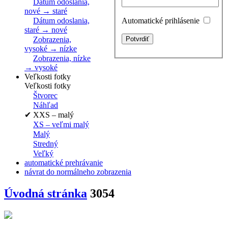
Dátum odoslania,
nové → staré
Automatické prihlásenie
Dátum odoslania,
staré → nové
Zobrazenia,
vysoké → nízke
Zobrazenia, nízke
→ vysoké
Veľkosti fotky
Veľkosti fotky
Štvorec
Náhľad
✔
XXS – malý
XS – veľmi malý
Malý
Stredný
Veľký
automatické prehrávanie
návrat do normálneho zobrazenia
Úvodná stránka
3054