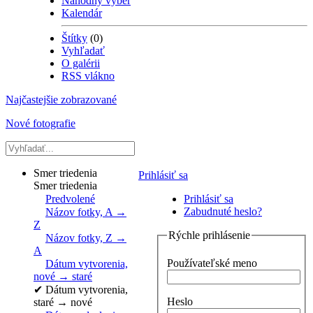
Náhodný výber
Kalendár
Štítky
(0)
Vyhľadať
O galérii
RSS vlákno
Najčastejšie zobrazované
Nové fotografie
Smer triedenia
Prihlásiť sa
Smer triedenia
Predvolené
Prihlásiť sa
Zabudnuté heslo?
Názov fotky, A →
Z
Rýchle prihlásenie
Názov fotky, Z →
A
Používateľské meno
Dátum vytvorenia,
nové → staré
✔
Dátum vytvorenia,
Heslo
staré → nové